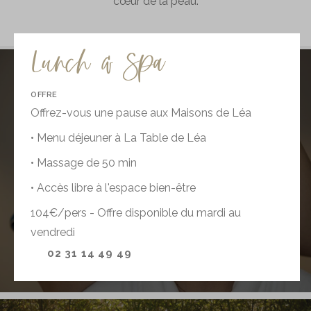
cœur de la peau.
Lunch & Spa
OFFRE
Offrez-vous une pause aux Maisons de Léa
• Menu déjeuner à La Table de Léa
• Massage de 50 min
Galerie Photos
• Accès libre à l'espace bien-être
VOIR LES PHOTOS
104€/pers - Offre disponible du mardi au
vendredi
02 31 14 49 49